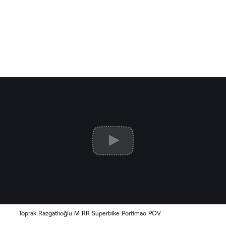
Toprak Razgatlıoğlu M RR Superbike Portimao POV