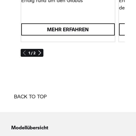
Erfolg rund um den Globus
Erlebe 
der Wel
MEHR ERFAHREN
1 / 2
BACK TO TOP
Modellübersicht