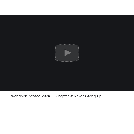
WorldSBK Season 2024 — Chapter 3: Never Giving Up