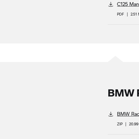
C125 Man
PDF
|
2.51
BMW R
BMW Race
ZIP
|
20.9