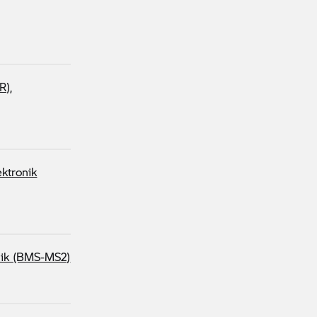
R),
ktronik
onik (BMS-MS2)