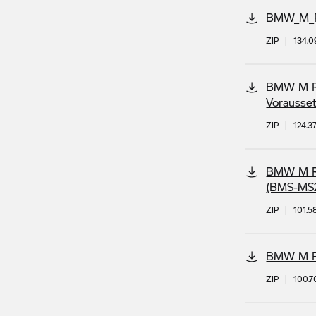
BMW_M_Ra
ZIP
|
134.
BMW M Rac
Vorausset
ZIP
|
124.3
BMW M Rac
(BMS-MS
ZIP
|
101.
BMW M Rac
ZIP
|
100.