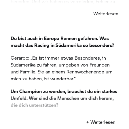
beenden. Und wir haben es vermieden, Fehler zu
machen, die uns daran hindern würden, Punkte zu
Weiterlesen
sammeln. Und wenn sich die Chance ergab, um
den Sieg zu kämpfen, haben wir versucht, sie zu
nutzen.“
Du bist auch in Europa Rennen gefahren. Was
macht das Racing in Südamerika so besonders?
Die BMW Racer haben mehrere Titel in der
Gerardo: „Es ist immer etwas Besonderes, in
SuperBike Brasil 2023 gewonnen. Ist das
Südamerika zu fahren, umgeben von Freunden
Motorrad auch ein Faktor, der euch so stark
und Familie. Sie an einem Rennwochenende um
gemacht hat?
mich zu haben, ist wunderbar.“
Gerardo: „Das Motorrad ist sehr gut, und natürlich
Um Champion zu werden, brauchst du ein starkes
ist alles für den Fahrer einfacher, wenn er ein
Umfeld. Wer sind die Menschen um dich herum,
gutes Bike hat.“
die dich unterstützen?
Gerardo: „Hier möchte ich meinem gesamten
+ Weiterlesen
Team danken, meinem Techniker Mauro, der dafür