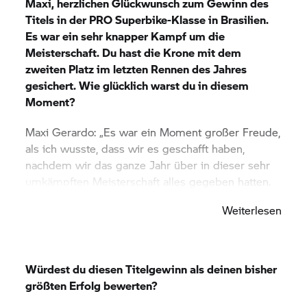
Maxi, herzlichen Glückwunsch zum Gewinn des
Titels in der PRO Superbike-Klasse in Brasilien.
Es war ein sehr knapper Kampf um die
Meisterschaft. Du hast die Krone mit dem
zweiten Platz im letzten Rennen des Jahres
gesichert. Wie glücklich warst du in diesem
Moment?
Maxi Gerardo: „Es war ein Moment großer Freude,
als ich wusste, dass wir es geschafft haben,
nachdem wir das ganze Jahr über in dieser sehr
umkämpften Meisterschaft alles gegeben hatten.
Wir haben immer im Kampf an der Spitze
Weiterlesen
mitgemischt, aber es gab nie einen signifikanten
Punkteunterschied unter den Top-3.“
Erzähle uns ein wenig über dich. Du hast recht
Würdest du diesen Titelgewinn als deinen bisher
spät angefangen, Motorradrennen zu fahren. In
größten Erfolg bewerten?
welchen Serien bist du seitdem angetreten?