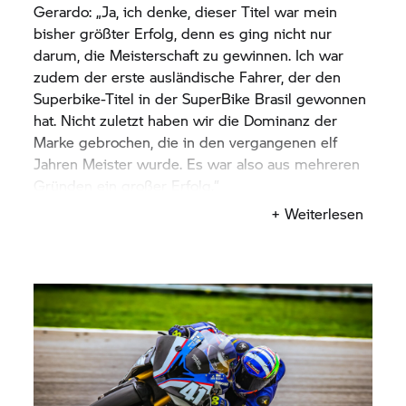
Gerardo: „Ja, ich denke, dieser Titel war mein
Gerardo: „Ich bin die meiste Zeit in Uruguay,
bisher größter Erfolg, denn es ging nicht nur
Argentinien und Brasilien gefahren, wo ich
darum, die Meisterschaft zu gewinnen. Ich war
insgesamt acht Titel in verschiedenen Kategorien
zudem der erste ausländische Fahrer, der den
gewonnen habe: drei in Brasilien, drei in
Superbike-Titel in der SuperBike Brasil gewonnen
Argentinien und zwei in Uruguay. Ich bin auch in
hat. Nicht zuletzt haben wir die Dominanz der
der Saison 2015 in der Superstock-600-Klasse der
Marke gebrochen, die in den vergangenen elf
WorldSBK gefahren, und in den Jahren 2020, 2021
Jahren Meister wurde. Es war also aus mehreren
und 2022 habe ich an mehreren MotoAmerica-
Gründen ein großer Erfolg.“
Rennen in der Stock-1000-Klasse teilgenommen.“
+ Weiterlesen
Du hast es erwähnt: Du bist der erste
internationale Fahrer, der den Titel in der
SuperBike Brasil gewonnen hat. Macht dich das
stolz?
Gerardo: „Ich bin sehr stolz darauf, dass es mir
gelungen ist, die Flagge meines Landes auf
höchstem Niveau in einer so starken Meisterschaft
wie der SuperBike Brasil hochzuhalten.“