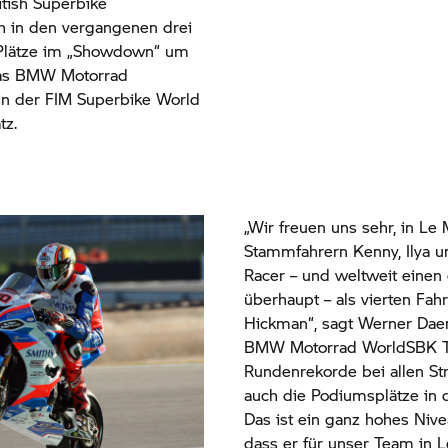
itish Superbike
h in den vergangenen drei
 Plätze im „Showdown“ um
as
BMW Motorrad
in der FIM Superbike World
tz.
„Wir freuen uns sehr, in Le
Stammfahrern Kenny, Ilya 
Racer – und weltweit einen
überhaupt – als vierten Fah
Hickman“, sagt Werner Da
BMW Motorrad
WorldSBK Te
Rundenrekorde bei allen St
auch die Podiumsplätze in 
Das ist ein ganz hohes Nivea
dass er für unser Team in Le