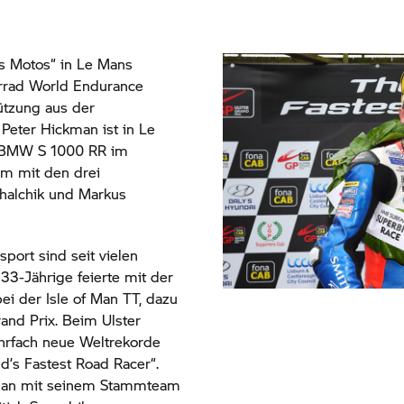
es Motos“ in Le Mans
rad
World Endurance
ützung aus der
 Peter Hickman ist in Le
BMW S 1000 RR
im
eam mit den drei
khalchik und Markus
port sind seit vielen
33-Jährige feierte mit der
ei der Isle of Man TT, dazu
nd Prix. Beim Ulster
hrfach neue Weltrekorde
rld’s Fastest Road Racer“.
kman mit seinem Stammteam