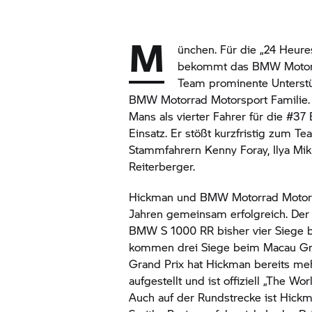
M
ünchen. Für die „24 Heur
bekommt das
BMW Motor
Team prominente Unterst
BMW Motorrad
Motorsport Familie.
Mans als vierter Fahrer für die #37
Einsatz. Er stößt kurzfristig zum T
Stammfahrern Kenny Foray, Ilya Mi
Reiterberger.
Hickman und
BMW Motorrad
Motors
Jahren gemeinsam erfolgreich. Der 
BMW S 1000 RR
bisher vier Siege b
kommen drei Siege beim Macau Gra
Grand Prix hat Hickman bereits me
aufgestellt und ist offiziell „The Wo
Auch auf der Rundstrecke ist Hic