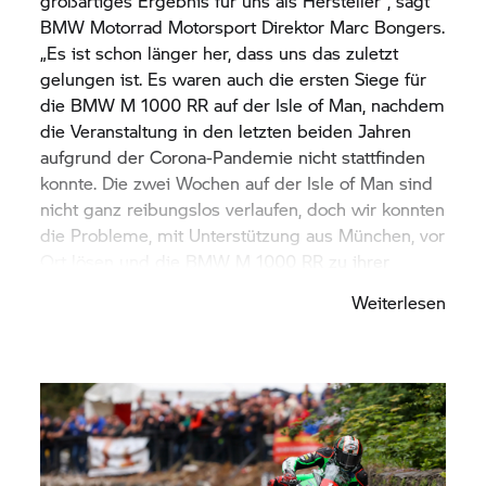
großartiges Ergebnis für uns als Hersteller“, sagt
BMW Motorrad
Motorsport Direktor Marc Bongers.
„Es ist schon länger her, dass uns das zuletzt
gelungen ist. Es waren auch die ersten Siege für
die BMW M 1000 RR auf der Isle of Man, nachdem
die Veranstaltung in den letzten beiden Jahren
aufgrund der Corona-Pandemie nicht stattfinden
konnte. Die zwei Wochen auf der Isle of Man sind
nicht ganz reibungslos verlaufen, doch wir konnten
die Probleme, mit Unterstützung aus München, vor
Ort lösen und die BMW M 1000 RR zu ihrer
Performance bringen. Peter hat das grandios
Weiterlesen
umgesetzt mit drei Siegen für die Marke, im
Superbike-, im Superstock-Rennen und in der
Senior TT. Als
BMW Motorrad
Motorsport können
wir zufrieden Bilanz ziehen. Ein großes
Dankeschön geht an die BMW Teams,
insbesondere an FHO Racing und Peter Hickman.“