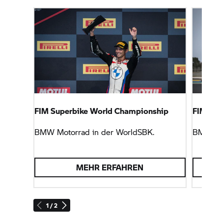
FIM Superbike World Championship
FIM En
BMW Motorrad
in der WorldSBK.
BMW M
MEHR ERFAHREN
1 / 2