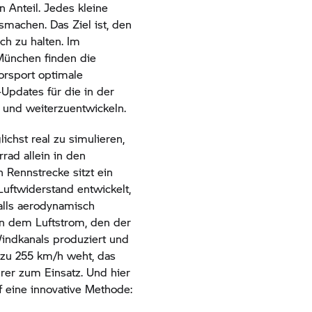
 Anteil. Jedes kleine
smachen. Das Ziel ist, den
ch zu halten. Im
München finden die
rsport optimale
pdates für die in der
 und weiterzuentwickeln.
chst real zu simulieren,
rrad allein in den
n Rennstrecke sitzt ein
Luftwiderstand entwickelt,
alls aerodynamisch
in dem Luftstrom, den der
indkanals produziert und
 zu 255 km/h weht, das
er zum Einsatz. Und hier
 eine innovative Methode: