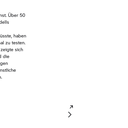
nst. Über 50
dells
müsste, haben
al zu testen.
zeigte sich
d die
ngen
stliche
.