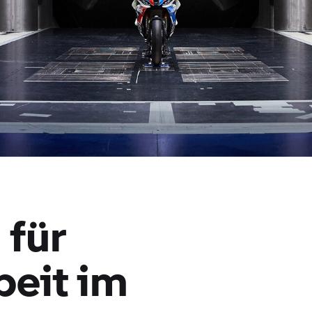
 für
beit im