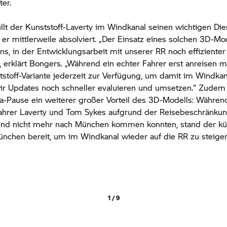
er.
llt der Kunststoff-Laverty im Windkanal seinen wichtigen Die
t er mittlerweile absolviert. „Der Einsatz eines solchen 3D-Mo
ns, in der Entwicklungsarbeit mit unserer RR noch effizienter
 erklärt Bongers. „Während ein echter Fahrer erst anreisen 
tstoff-Variante jederzeit zur Verfügung, um damit im Windkan
ir Updates noch schneller evaluieren und umsetzen.“ Zudem 
a-Pause ein weiterer großer Vorteil des 3D-Modells: Währen
hrer Laverty und Tom Sykes aufgrund der Reisebeschränku
nd nicht mehr nach München kommen konnten, stand der kün
ünchen bereit, um im Windkanal wieder auf die RR zu steigen
1 / 9