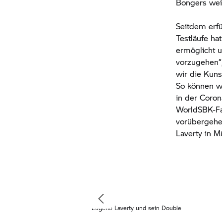
Bongers weit
Seitdem erfü
Testläufe ha
ermöglicht u
vorzugehen“,
wir die Kuns
So können w
in der Coron
WorldSBK-Fa
vorübergehe
Laverty in M
Eugene Laverty und sein Double