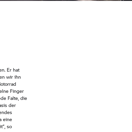
n. Er hat
en wir ihn
torrad
zelne Finger
de Falte, die
asis der
hendes
a eine
t“, so