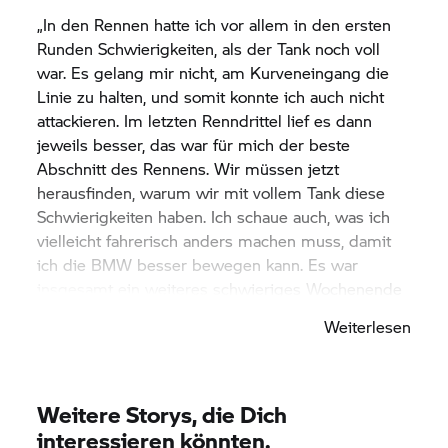
„In den Rennen hatte ich vor allem in den ersten
Runden Schwierigkeiten, als der Tank noch voll
war. Es gelang mir nicht, am Kurveneingang die
Linie zu halten, und somit konnte ich auch nicht
attackieren. Im letzten Renndrittel lief es dann
jeweils besser, das war für mich der beste
Abschnitt des Rennens. Wir müssen jetzt
herausfinden, warum wir mit vollem Tank diese
Schwierigkeiten haben. Ich schaue auch, was ich
vielleicht fahrerisch anders machen muss, damit
ich die BMW besser bewegen kann. Es war
insgesamt ein weiteres schwieriges Wochenende
für uns. Wir werden jetzt alles analysieren, und ich
Weiterlesen
werde genau vergleichen, was ich persönlich
besser machen kann. Hoffentlich geht es dann
beim nächsten Rennwochenende in Barcelona
bergauf.“
Weitere Storys, die Dich
interessieren könnten.