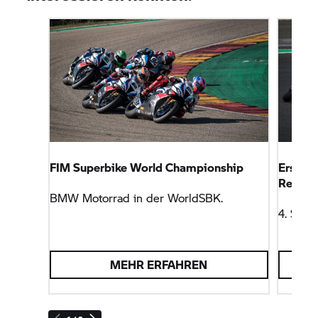
FIM Superbike World Championship
Erste S
Rennen 
BMW Motorrad
in der WorldSBK.
4. Sept
MEHR ERFAHREN