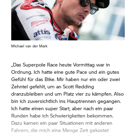
Es war insgesamt ein gutes Rennen von Mickey,
und ich denke, dass wir einiges Positives aus
Magny-Cours mitnehmen können. In Barcelona
haben wir schon getestet, und nun freuen wir uns
darauf, dort als nächstes hinzureisen.“
Michael van der Mark
„Das Superpole Race heute Vormittag war in
Ordnung. Ich hatte eine gute Pace und ein gutes
Gefühl für das Bike. Mir haben nur ein oder zwei
Zehntel gefehlt, um an Scott Redding
dranzubleiben und um Platz vier zu kämpfen. Also
bin ich zuversichtlich ins Hauptrennen gegangen.
Ich hatte einen super Start, aber nach ein paar
Runden habe ich Schwierigkeiten bekommen.
Dazu kamen ein paar Situationen mit anderen
Fahrern, die mich eine Menge Zeit gekostet