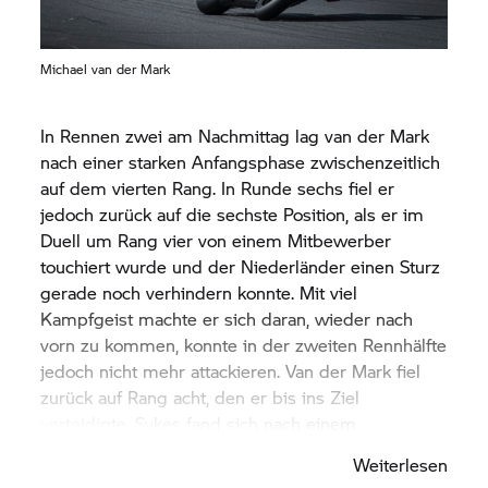
der Startaufstellung für Rennen zwei um eine
Position von 19 auf 18 vor.
Michael van der Mark
In Rennen zwei am Nachmittag lag van der Mark
nach einer starken Anfangsphase zwischenzeitlich
auf dem vierten Rang. In Runde sechs fiel er
jedoch zurück auf die sechste Position, als er im
Duell um Rang vier von einem Mitbewerber
touchiert wurde und der Niederländer einen Sturz
gerade noch verhindern konnte. Mit viel
Kampfgeist machte er sich daran, wieder nach
vorn zu kommen, konnte in der zweiten Rennhälfte
jedoch nicht mehr attackieren. Van der Mark fiel
zurück auf Rang acht, den er bis ins Ziel
verteidigte. Sykes fand sich nach einem
schwierigen Start auf Position 18 wieder, kämpfte
Weiterlesen
sich aber noch im ersten Umlauf auf Position 14