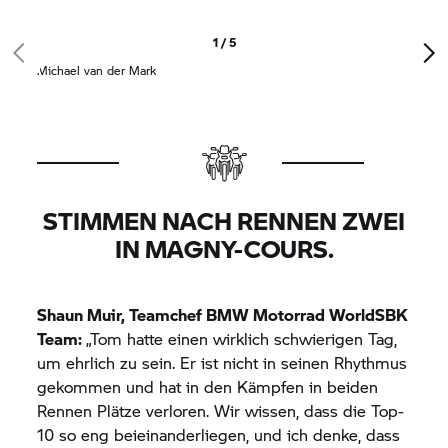
zurück. In der siebten Runde hatte er sich wieder
auf Platz zehn verbessert. Auf diesem Platz
1 / 5
erreichte er schließlich nach 21 Runden auch das
Michael van der Mark
Ziel. Folger büßte ebenfalls zunächst Plätze ein,
kam aber in der zweiten Rennhälfte besser
zurecht und sah die Zielflagge auf Platz 16.
STIMMEN NACH RENNEN ZWEI
IN MAGNY-COURS.
Shaun Muir, Teamchef
BMW Motorrad
WorldSBK
Team:
„Tom hatte einen wirklich schwierigen Tag,
um ehrlich zu sein. Er ist nicht in seinen Rhythmus
gekommen und hat in den Kämpfen in beiden
Rennen Plätze verloren. Wir wissen, dass die Top-
10 so eng beieinanderliegen, und ich denke, dass