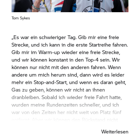
Tom Sykes
„Es war ein schwieriger Tag. Gib mir eine freie
Strecke, und ich kann in die erste Startreihe fahren.
Gib mir im Warm-up wieder eine freie Strecke,
und wir können konstant in den Top-4 sein. Wir
können nur nicht mit den anderen fahren. Wenn
andere um mich herum sind, dann wird es leider
mehr ein Stop-and-Start, und wenn es daran geht,
Gas zu geben, können wir nicht an ihnen
dranbleiben. Sobald ich wieder freie Fahrt hatte,
wurden meine Rundenzeiten schneller, und ich
war von den Zeiten her nicht weit von Platz fünf
entfernt. Aber wir können den Rückstand nicht
aufholen. Es gibt viele Daten zu analysieren, und
Weiterlesen
ich werde zusammen mit dem Team schauen, wo