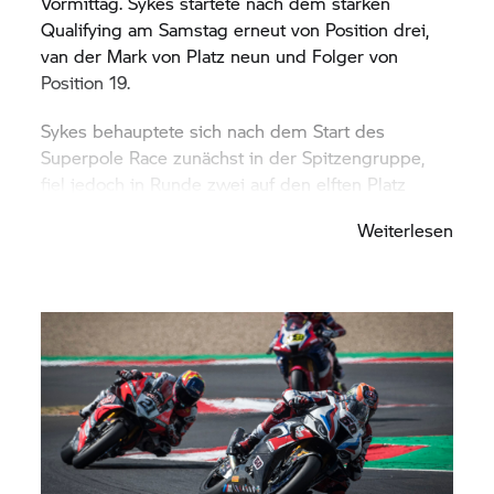
Vormittag. Sykes startete nach dem starken
Qualifying am Samstag erneut von Position drei,
van der Mark von Platz neun und Folger von
Position 19.
Sykes behauptete sich nach dem Start des
Superpole Race zunächst in der Spitzengruppe,
fiel jedoch in Runde zwei auf den elften Platz
zurück. Van der Mark arbeitete sich Position um
Weiterlesen
Position nach vorn und lag zur Rennmitte
zwischenzeitlich auf Rang fünf, ehe er einen Platz
wieder einbüßte. Der Niederländer beendete den
10-Runden-Sprint als Sechster, was ihm für
Rennen zwei am Nachmittag einen Startplatz in
der zweiten Reihe einbrachte. Sykes kam als
Zwölfter ins Ziel, gleichbedeutend mit Startplatz
zehn für das zweite Rennen. Folger beendete das
Superpole Race auf Position 18. Da ein Konkurrent
nicht an den Start gehen konnte, rückte Folger in