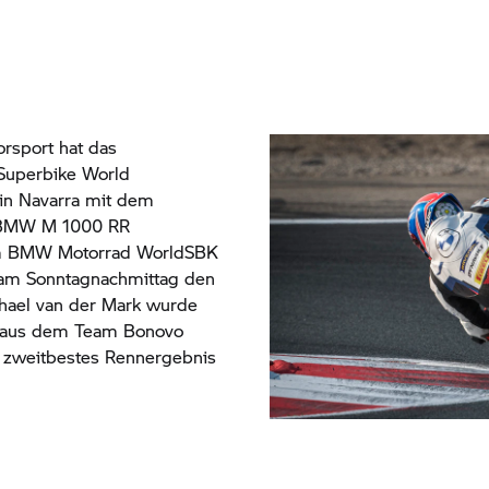
rsport hat das
Superbike World
in Navarra mit dem
e BMW M 1000 RR
m
BMW Motorrad
WorldSBK
 am Sonntagnachmittag den
chael van der Mark wurde
er aus dem Team Bonovo
n zweitbestes Rennergebnis