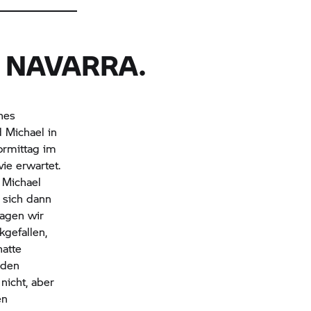
 NAVARRA.
hes
 Michael in
ormittag im
ie erwartet.
 Michael
 sich dann
lagen wir
kgefallen,
hatte
 den
nicht, aber
en