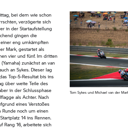
ittag, bei dem wie schon
schten, verzögerte sich
 in der Startaufstellung
chend gingen die
h einer eng umkämpften
r Mark, gestartet als
en vier und fünf. Im dritten
i (Yamaha) zunächst an van
auch an Sykes. Dieser lag
das Top-5-Resultat bis ins
ag über weite Teile des
aber in der Schlussphase
Tom Sykes und Michael van der Mar
lflagge als Achter. Nach
fgrund eines Verstoßes
ten Runde noch um einen
Startplatz 14 ins Rennen.
uf Rang 16, arbeitete sich