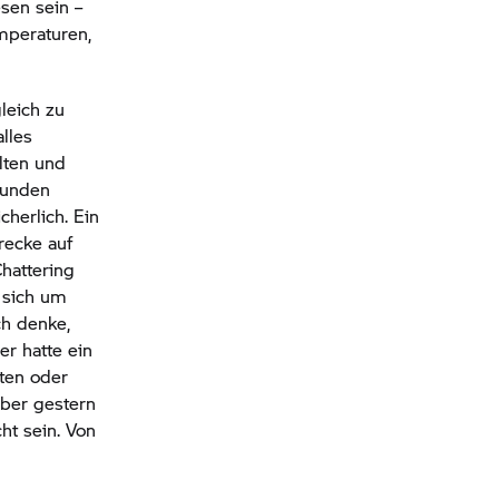
sen sein –
mperaturen,
leich zu
alles
lten und
kunden
cherlich. Ein
recke auf
hattering
 sich um
ch denke,
r hatte ein
sten oder
über gestern
cht sein. Von