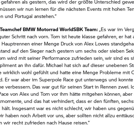
 gefahren als gestern, das wird der größte Unterschied gewe
müssen wir nun lernen für die nächsten Events mit hohen Te
en und Portugal anstehen.“
, Teamchef
BMW Motorrad
WorldSBK Team:
„Es war im Verg
uter Schritt nach vorn. Tom ist heute klasse gefahren, er hat 
 Hauptrennen einer Menge Druck von Alex Lowes standgeha
stand auf den Sieger nach gestern um sechs oder sieben Se
Tom wird mit seiner Performance zufrieden sein, wir sind es si
iment an ihn dafür. Michael hat sich auf dieser unebenen St
 wirklich wohl gefühlt und hatte eine Menge Probleme mit C
d. Er war aber im Superpole Race gut unterwegs und konnte
ihe verbessern. Das war gut für seinen Start in Rennen zwei. I
Pace von Alex und Tom vor ihm hätte mitgehen können, aber e
momente, und das hat verhindert, dass er den fünften, sech
z hält. Insgesamt war es nicht schlecht, wir haben uns gegen
ir haben noch Arbeit vor uns, aber sollten nicht allzu enttäus
 wir recht zufrieden nach Hause reisen.“