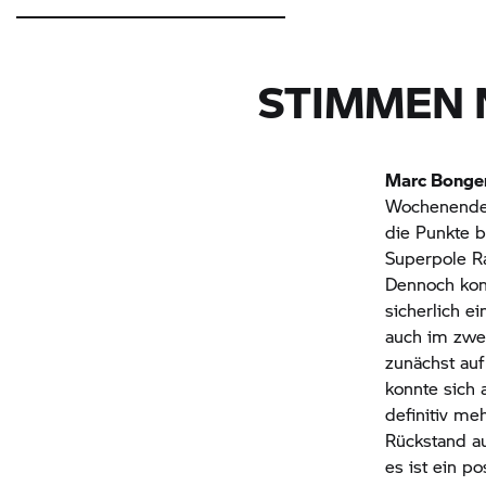
STIMMEN 
Marc Bonge
Wochenende f
die Punkte b
Superpole Ra
Dennoch konn
sicherlich e
auch im zwe
zunächst auf 
konnte sich 
definitiv me
Rückstand au
es ist ein p