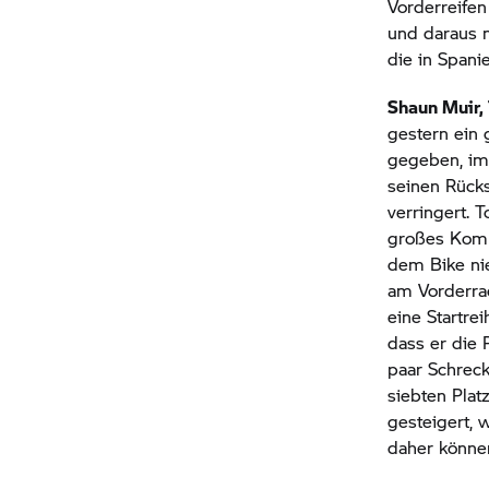
Vorderreifen
und daraus 
die in Spani
Shaun Muir
gestern ein g
gegeben, im
seinen Rück
verringert. 
großes Kompl
dem Bike nie
am Vorderra
eine Startre
dass er die 
paar Schreck
siebten Plat
gesteigert, w
daher können