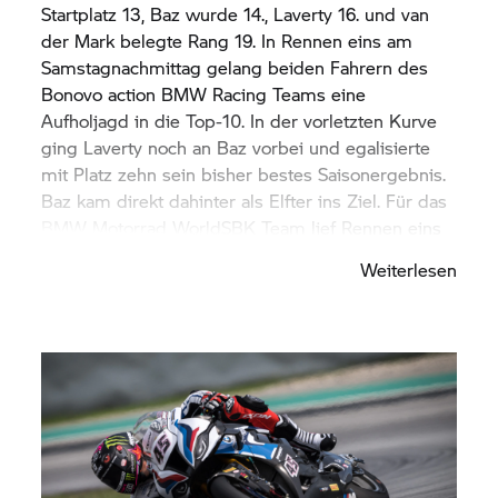
Startplatz 13, Baz wurde 14., Laverty 16. und van
der Mark belegte Rang 19. In Rennen eins am
Samstagnachmittag gelang beiden Fahrern des
Bonovo action BMW Racing Teams eine
Aufholjagd in die Top-10. In der vorletzten Kurve
ging Laverty noch an Baz vorbei und egalisierte
mit Platz zehn sein bisher bestes Saisonergebnis.
Baz kam direkt dahinter als Elfter ins Ziel. Für das
BMW Motorrad
WorldSBK Team lief Rennen eins
nicht nach Plan: Redding stürzte und van der Mark
Weiterlesen
fiel mit einem technischen Problem aus.