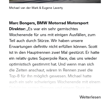
Michael van der Mark & Eugene Laverty
Marc Bongers,
BMW Motorrad
Motorsport
Direktor:
„Es war ein sehr gemischtes
Wochenende für uns mit einigen Ausfällen, zum
Teil auch durch Stürze. Wir haben unsere
Erwartungen definitiv nicht erfüllen können. Scott
ist in den Hauptrennen zwei Mal gestürzt. Er hatte
ein relativ gutes Superpole Race, das uns wieder
optimistisch gestimmt hat. Und wenn man sich
die Zeiten anschaut, wären in Rennen zwei die
Top-8 für ihn möglich gewesen. Michael hatte
auch ein sehr schwieriges Wochenende mit einem
Defekt im ersten Rennen und einem Sturz im
Superpole Race. Das macht es schwierig, eine
Weiterlesen
Abstimmung zu erarbeiten, um im zweiten
Rennen mehr zu erreichen. Wir analysieren das