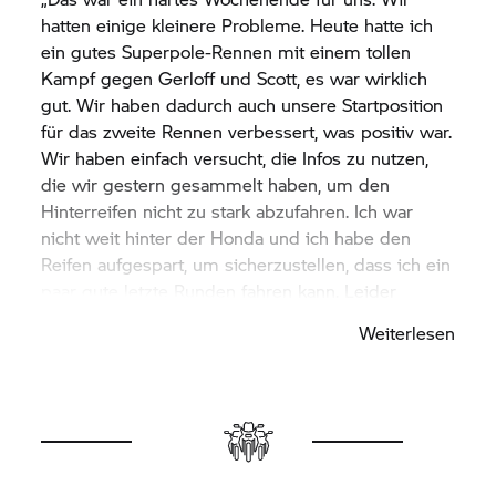
hatten einige kleinere Probleme. Heute hatte ich
ein gutes Superpole-Rennen mit einem tollen
Kampf gegen Gerloff und Scott, es war wirklich
gut. Wir haben dadurch auch unsere Startposition
für das zweite Rennen verbessert, was positiv war.
Wir haben einfach versucht, die Infos zu nutzen,
die wir gestern gesammelt haben, um den
Hinterreifen nicht zu stark abzufahren. Ich war
nicht weit hinter der Honda und ich habe den
Reifen aufgespart, um sicherzustellen, dass ich ein
paar gute letzte Runden fahren kann. Leider
bekam ich fünf Runden vor Schluss ein Problem
Weiterlesen
mit meiner Hinterradbremse, die für zwei Runden
immer blockiert hat. Also bin ich fast in die Box
gefahren, aber dann hat sie sich von selbst
entsperrt und ich konnte das Tempo wieder
aufnehmen. Es war nicht leicht. Ich bin etwas
enttäuscht, denn ich landete nur eine Zehntel