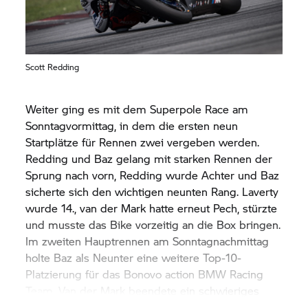
Scott Redding
Weiter ging es mit dem Superpole Race am
Sonntagvormittag, in dem die ersten neun
Startplätze für Rennen zwei vergeben werden.
Redding und Baz gelang mit starken Rennen der
Sprung nach vorn, Redding wurde Achter und Baz
sicherte sich den wichtigen neunten Rang. Laverty
wurde 14., van der Mark hatte erneut Pech, stürzte
und musste das Bike vorzeitig an die Box bringen.
Im zweiten Hauptrennen am Sonntagnachmittag
holte Baz als Neunter eine weitere Top-10-
Platzierung für das Bonovo action BMW Racing
Team. Van der Mark beendete ein schwieriges
Wochenende mit Rang 13 in den Punkten, dicht