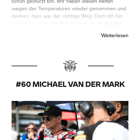
schon gestürzt bin. Wir haben diesen Reifen
wegen der Temperaturen wieder genommen und
denken, dass war der richtige Weg. Doch ich bin
wieder in der ersten Runde gestürzt. Insgesamt
bin ich okay, nur das Knie schmerzt etwas. Für das
Weiterlesen
nächste Rennen werde ich fit sein. Aber ich bin ein
bisschen enttäuscht über unsere Performance an
diesem Wochenende. Doch es gibt gute und
schlechte Tage. Beides gehört dazu.“
#60 MICHAEL VAN DER MARK