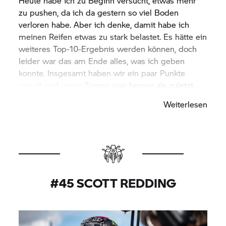
Heute habe ich zu Beginn versucht, etwas mehr
zu pushen, da ich da gestern so viel Boden
verloren habe. Aber ich denke, damit habe ich
meinen Reifen etwas zu stark belastet. Es hätte ein
weiteres Top-10-Ergebnis werden können, doch
leider war das am Ende alles, was ich geben
konnte. Insgesamt haben wir ein paar Punkte
geholt und unser Tempo war besser als zuletzt.
Das gibt uns Grund zum Optimismus für den
Weiterlesen
letzten Teil der Saison.“
#45 SCOTT REDDING