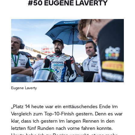
#50 EUGENE LAVERTY
hinter zwei anderen Fahrern und habe in diesen
beiden Runden fünf Sekunden verloren, aber so ist
es nun einmal. Wir haben die drei Rennen
beendet und viele Daten gesammelt – auf einer
Strecke, die sehr schwierig für uns ist. Portimão
wird sicherlich besser.“
Eugene Laverty
„Platz 14 heute war ein enttäuschendes Ende im
Vergleich zum Top-10-Finish gestern. Denn es war
klar, dass ich gestern im langen Rennen in den
letzten fünf Runden nach vorne fahren konnte.