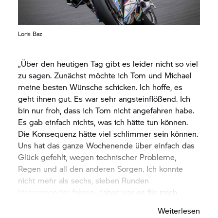
Loris Baz
„Über den heutigen Tag gibt es leider nicht so viel
zu sagen. Zunächst möchte ich Tom und Michael
meine besten Wünsche schicken. Ich hoffe, es
geht ihnen gut. Es war sehr angsteinflößend. Ich
bin nur froh, dass ich Tom nicht angefahren habe.
Es gab einfach nichts, was ich hätte tun können.
Die Konsequenz hätte viel schlimmer sein können.
Uns hat das ganze Wochenende über einfach das
Glück gefehlt, wegen technischer Probleme,
Regen und all den anderen Sorgen. Ich konnte
nicht mehr als sechs, sieben Runden
hintereinander fahren, daher war es für mich
schwierig, das Tempo zu halten, und ich hatte das
Weiterlesen
Gefühl, ich würde hinterherlaufen. Ich habe das