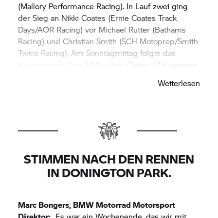
(Mallory Performance Racing). In Lauf zwei ging
der Sieg an Nikki Coates (Ernie Coates Track
Days/AOR Racing) vor Michael Rutter (Bathams
Racing) und Christian Smith (SCH Motoprep/Smith
Twins Racing). Am Sonntagmittag folgte das
Hauptrennen über 14 Runden. Dieses Mal gewann
Cooper deutlich vor Strudwick und Rutter. Die
Weiterlesen
Siegerpokale übergab Dr. Markus Schramm, Leiter
BMW Motorrad.
STIMMEN NACH DEN RENNEN
IN DONINGTON PARK.
Marc Bongers,
BMW Motorrad
Motorsport
Direktor:
„Es war ein Wochenende, das wir mit