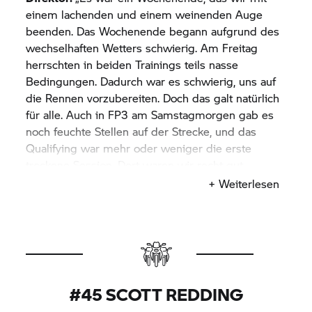
einem lachenden und einem weinenden Auge
beenden. Das Wochenende begann aufgrund des
wechselhaften Wetters schwierig. Am Freitag
herrschten in beiden Trainings teils nasse
Bedingungen. Dadurch war es schwierig, uns auf
die Rennen vorzubereiten. Doch das galt natürlich
für alle. Auch in FP3 am Samstagmorgen gab es
noch feuchte Stellen auf der Strecke, und das
Qualifying war mehr oder weniger die erste
trockene Session. Dort waren wir recht gut
unterwegs. Tom hatte in ‚Tomington‘ durchaus das
+ Weiterlesen
Potenzial, das Motorrad in die erste Reihe zu
stellen, hatte dann aber Pech mit der gelben
Flagge. Bei den anderen Jungs haben wir wegen
der fehlenden Zeit in den Trainings nicht gleich
das passende Set-up für die neu asphaltierte
Strecke gefunden. Doch im ersten Rennen hatten
#45 SCOTT REDDING
wir eine stabile Pace mit guten Platzierungen.