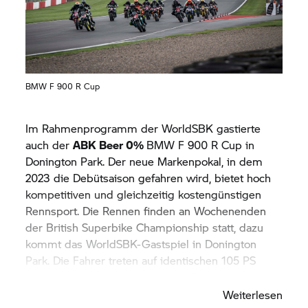
BMW F 900 R Cup
Im Rahmenprogramm der WorldSBK gastierte
auch der
ABK Beer 0%
BMW F 900 R Cup in
Donington Park. Der neue Markenpokal, in dem
2023 die Debütsaison gefahren wird, bietet hoch
kompetitiven und gleichzeitig kostengünstigen
Rennsport. Die Rennen finden an Wochenenden
der British Superbike Championship statt, dazu
kommt das WorldSBK-Gastspiel in Donington
Park. Die Fahrer treten auf identischen 105 PS
starken BMW F 900 R Roadster-Bikes an.
Weiterlesen