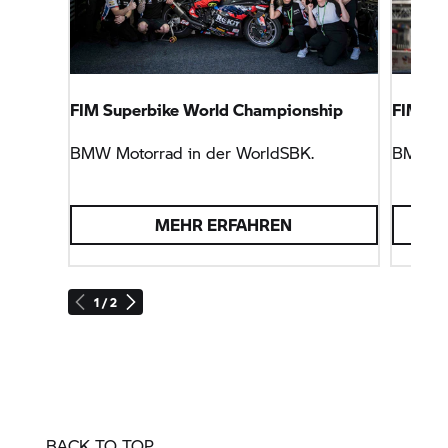
FIM Superbike World Championship
FIM En
BMW Motorrad
in der WorldSBK.
BMW M
MEHR ERFAHREN
1 / 2
BACK TO TOP