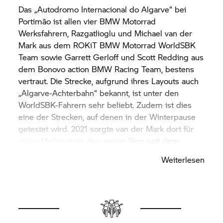
Das „Autodromo Internacional do Algarve“ bei
Portimão ist allen vier
BMW Motorrad
Werksfahrern, Razgatlioglu und Michael van der
Mark aus dem ROKiT
BMW Motorrad
WorldSBK
Team sowie Garrett Gerloff und Scott Redding aus
dem Bonovo action BMW Racing Team, bestens
vertraut. Die Strecke, aufgrund ihres Layouts auch
„Algarve-Achterbahn“ bekannt, ist unter den
WorldSBK-Fahrern sehr beliebt. Zudem ist dies
eine der Strecken, auf denen in der Winterpause
getestet wird. 2021 sorgte van der Mark dort für
einen Meilenstein: den ersten Sieg seit dem
werksseitigen Comeback von
BMW Motorrad
Weiterlesen
Motorsport in der WorldSBK.
In Portimão weicht die WorldSBK von ihrem
üblichen Zeitplan ab. Die Superpole-Qualifikation
am Samstag und das Superpole Race am Sonntag
werden jeweils erst am Nachmittag ausgetragen,