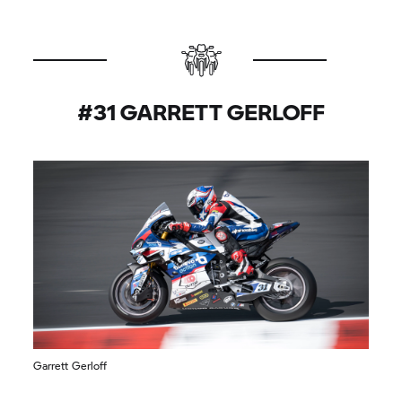
geht es auf die Algarve-Achterbahn in Portimão,
und wir sind schon sehr gespannt auf das
Wochenende!“
#31 GARRETT GERLOFF
Garrett Gerloff