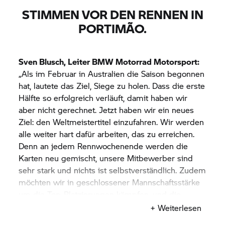
die beiden Hauptrennen finden am frühen Abend
STIMMEN VOR DEN RENNEN IN
(18.00 Uhr Ortszeit) statt.
PORTIMÃO.
Sven Blusch, Leiter
BMW Motorrad
Motorsport:
„Als im Februar in Australien die Saison begonnen
hat, lautete das Ziel, Siege zu holen. Dass die erste
Hälfte so erfolgreich verläuft, damit haben wir
aber nicht gerechnet. Jetzt haben wir ein neues
Ziel: den Weltmeistertitel einzufahren. Wir werden
alle weiter hart dafür arbeiten, das zu erreichen.
Denn an jedem Rennwochenende werden die
Karten neu gemischt, unsere Mitbewerber sind
sehr stark und nichts ist selbstverständlich. Zudem
möchten wir in geschlossener Mannschaftsstärke
um die Top-Platzierungen kämpfen, und die
letzten Rennen haben gezeigt, dass unsere Fahrer,
+ Weiterlesen
Teams und Bikes das Potenzial dazu haben. Nun