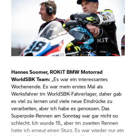
Fahrern an der Spitze zu bleiben, aber wir haben
in Bezug auf die Pace einen großen Schritt nach
vorn gemacht. Deshalb bin ich mit dem Rennen
wirklich sehr zufrieden, und insgesamt hatten wir
ein gutes Wochenende ohne Fehler. Es war
außerdem schön, Miguel wieder in der Box zu
haben, wie er uns unterstützt und einige
Ratschläge gegeben hat. Es war gut, ihn hier zu
haben, und ich kann es kaum erwarten, ihn wieder
auf dem Motorrad zu sehen. Jetzt steht Spa an,
Hannes Soomer, ROKiT
BMW Motorrad
daher gibt es nicht viele freie Tage, aber ich
WorldSBK Team:
„Es war ein interessantes
genieße das. Ich freue mich auf Spa und hoffe,
Wochenende. Es war mein erstes Mal als
dass wir dort wieder aufs Podium zurückkehren
Werksfahrer im WorldSBK-Fahrerlager, daher gab
können.“
es viel zu lernen und viele neue Eindrücke zu
verarbeiten, aber ich habe es genossen. Das
Superpole-Rennen am Sonntag war gar nicht so
schlecht. Ich wurde 15., aber im zweiten Rennen
hatte ich erneut einen Sturz. Es war wieder nur ein