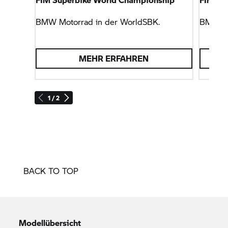
BMW Motorrad
in der WorldSBK.
BMW M
MEHR ERFAHREN
1 / 2
BACK TO TOP
Modellübersicht