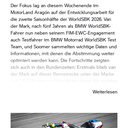
Der Fokus lag an diesem Wochenende im
MotorLand Aragón auf der Entwicklungsarbeit für
die zweite Saisonhälfte der WorldSBK 2026. Van
der Mark, nach fünf Jahren als BMW WorldSBK-
Fahrer nun neben seinem FIM-EWC-Engagement
auch Testfahrer im
BMW Motorrad
WorldSBK Test
Team, und Soomer sammelten wichtige Daten und
Informationen, mit denen die Abstimmung weiter
optimiert werden kann. Die Fortschritte zeigten
sich auch in den Rundenzeiten: Erstmals blieb van
der Mark auf dieser Rennstrecke unter der Marke
von 1:48 Minuten und bestätigte damit die positive
Entwicklung über das gesamte Wochenende
Weiterlesen
hinweg. Mit Platz sieben in der Superpole-
Qualifikation legte er eine gute Basis für die
Rennen. Im ersten Hauptrennen und im Superpole
Race wurde er jeweils Elfter, im zweiten
Hauptrennen fuhr er als Zehnter in die Top-10.