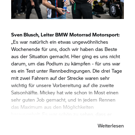
Sven Blusch, Leiter
BMW Motorrad
Motorsport:
„Es war natürlich ein etwas ungewöhnliches
Wochenende für uns, doch wir haben das Beste
aus der Situation gemacht. Hier ging es uns nicht
darum, um das Podium zu kämpfen - für uns war
es ein Test unter Rennbedingungen. Die drei Tage
mit zwei Fahrern auf der Strecke waren sehr
wichtig für unsere Vorbereitung auf die zweite
Saisonhälfte. Mickey hat wie schon in Most einen
sehr guten Job gemacht, und in jedem Rennen
das Maximum aus den Möglichkeiten
herausgeholt. Es war schön zu sehen, dass er
seine bisher besten Rundenzeiten auf dieser
Weiterlesen
Strecke an diesem Wochenende regelmäßig