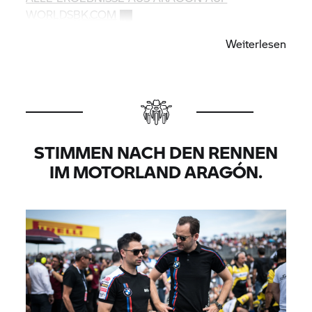
WORLDSBK.COM
Weiterlesen
Van der Mark und Soomer sind bereits am
nächsten Wochenende wieder im Einsatz – beim
zweiten Saisonrennen der FIM EWC, den 8 Hours
of Spa Motos in Spa-Francorchamps.
STIMMEN NACH DEN RENNEN
IM MOTORLAND ARAGÓN.