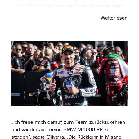
uns in Misano sein und das Team so gut es geht
unterstützen. Mickey wird weiter für uns als
Weiterlesen
Ersatzfahrer im Einsatz sein. Er hat bereits in Most
und Aragón tolle Arbeit geleistet, und ich bin
sicher, dass ihm sein Sieg gemeinsam mit dem
BMW Motorrad
World Endurance Team am
vergangenen Wochenende bei den 8 Hours of Spa
Motos weiteren Rückenwind verleihen wird.“
„Ich freue mich darauf, zum Team zurückzukehren
und wieder auf meine BMW M 1000 RR zu
steigen“, sagte Oliveira. „Die Rückkehr in Misano