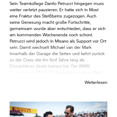
Sein Teamkollege Danilo Petrucci hingegen muss
weiter verletzt pausieren. Er hatte sich in Most
eine Fraktur des Steißbeins zugezogen. Auch
seine Genesung macht große Fortschritte,
gemeinsam wurde aber entschieden, dass er sich
am kommenden Wochenende noch schont.
Petrucci wird jedoch in Misano als Support vor Ort
sein. Damit wechselt Michael van der Mark
innerhalb der Garage die Seiten und kehrt zurück
zu der Crew, die ihn fünf Jahre lang als
Einsatzfahrer direkt betreut hat. Der BMW
Testpilot und FIM EWC Werksfahrer war in Most
und Aragón als Vertreter von Oliveira an den Start
Weiterlesen
gegangen und springt nun in Misano für Petrucci
ein.