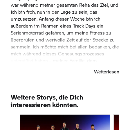
war während meiner gesamten Reha das Ziel, und
ich bin froh, nun in der Lage zu sein, das
umzusetzen. Anfang dieser Woche bin ich
außerdem im Rahmen eines Track Days ein
Serienmotorrad gefahren, um meine Fitness zu
überprüfen und wertvolle Zeit auf der Strecke zu
sammeln. Ich möchte mich bei allen bedanken, die
mich während dieses Genesungsprozesses
unterstützt haben – meiner Familie, dem
medizinischen Team, dem Team selbst und allen
Weiterlesen
Fans, die mir aufmunternde Nachrichten geschickt
haben. Natürlich weiß ich, welche
Herausforderung vor mir liegt. Das Niveau der
Konkurrenz ist extrem hoch, und ich arbeite noch
Weitere Storys, die Dich
daran, wieder meine volle Fitness zu erreichen.
interessieren könnten.
Meine Priorität an diesem Wochenende ist es,
meinen Rhythmus wiederzufinden, Vertrauen ins
Motorrad zurückzugewinnen und mich Schritt für