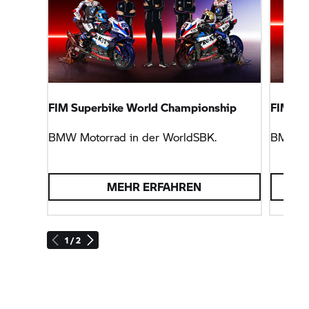
Schritt zu steigern. Alles Weitere kommt mit der
Zeit und harter Arbeit.“
FIM Superbike World Championship
FIM En
BMW Motorrad
in der WorldSBK.
BMW M
MEHR ERFAHREN
1 / 2