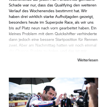
Potenzial bieten.“
Schade war nur, dass das Qualifying den weiteren
Verlauf des Wochenendes bestimmt hat. Wir
haben drei wirklich starke Aufholjagden gezeigt,
besonders heute im Superpole Race, als wir uns
bis auf Platz neun nach vorn gearbeitet haben. Ein
kleines Problem mit dem Quickshifter verhinderte
dann jedoch eine bessere Startposition für Rennen
zwei. Aber am Nachmittag hatten wir noch einmal
die Chance, Punkte zu holen, und das ist mir
gelungen. Die Aufholjagd vom letzten Platz unter
Weiterlesen
komplett nassen Bedingungen war wahrscheinlich
das Schwierigste, was ich machen musste – vor
allem wegen der schlechten Sicht und der
tückischen Streckenverhältnisse. Aber wir sind auf
dem Motorrad geblieben, was unter diesen
Bedingungen schon eine Leistung für sich war,
und mit Platz sieben im Ziel, ganz dicht hinter
Danilo, können wir zufrieden sein. Zumindest