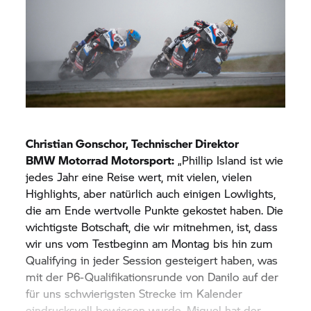
über den Winter die Bikes entwickelt hat. Das
Wochenende hier war für uns anstrengend und
fordernd, mit teils schwierigen Bedingungen, aber
mit unseren Top-10-Ergebnissen und dem
Abschluss mit den Positionen sechs und sieben
im letzten Rennen können wir mehr als zufrieden
sein. Jetzt freuen wir uns schon auf das erste
Europarennen in Portimão, ein Heimrennen für
Miguel. Wir sind auf einem guten Weg und
Christian Gonschor, Technischer Direktor
möchten dort auf dem Erreichten aufbauen.“
BMW Motorrad
Motorsport:
„Phillip Island ist wie
jedes Jahr eine Reise wert, mit vielen, vielen
Highlights, aber natürlich auch einigen Lowlights,
die am Ende wertvolle Punkte gekostet haben. Die
wichtigste Botschaft, die wir mitnehmen, ist, dass
wir uns vom Testbeginn am Montag bis hin zum
Qualifying in jeder Session gesteigert haben, was
mit der P6-Qualifikationsrunde von Danilo auf der
für uns schwierigsten Strecke im Kalender
eindrucksvoll bewiesen wurde. Miguel hat der