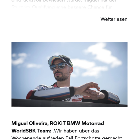
Sturz im Qualifying eine bessere Chance für
erfolgreiche Rennen genommen, er hat dann in
Weiterlesen
den drei Rennen aber vermutlich einen neuen
Rekord gebrochen mit den meisten
Überholmanövern an einem Rennwochenende.
Beide Fahrer haben hier in Phillip Island sowohl
im trockenen Hauptrennen am Samstag als auch
im Regen am Sonntag herausragende
kämpferische Leistungen gezeigt. Die Plätze sechs
für Danilo und sieben für Miguel im zweiten
Hauptrennen waren ein super Ergebnis für
BMW Motorrad
Motorsport. Wir haben hier in
Phillip Island mehr Punkte gesammelt als in den
vergangenen beiden Jahren. Das ist eine super
Ausgangsbasis für den Rest der langen Saison.
Jetzt freuen wir uns auf die europäischen
Miguel Oliveira, ROKiT
BMW Motorrad
Rennstrecken, die unserer BMW M 1000 RR noch
WorldSBK Team:
„Wir haben über das
besser liegen und damit den Fahrern noch mehr
Wochenende auf jeden Fall Fortschritte gemacht.