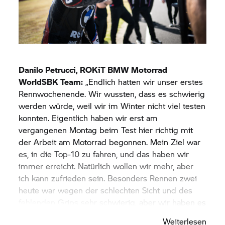
haben wir in beiden Rennen Punkte gesammelt.
Es ist sicher nicht die Position, in der wir sein
wollen, aber unter den gegebenen Umständen
haben wir das Maximum herausgeholt. Wir reisen
definitiv erhobenen Hauptes nach Portimão, weil
wir gut mit dem Motorrad gearbeitet und uns
Danilo Petrucci, ROKiT
BMW Motorrad
verbessert haben. Außerdem haben wir dort vor
WorldSBK Team:
„Endlich hatten wir unser erstes
dem Rennen noch zwei zusätzliche Testtage. Ich
Rennwochenende. Wir wussten, dass es schwierig
bin sicher, dass wir dort deutlich
werden würde, weil wir im Winter nicht viel testen
konkurrenzfähiger sein werden.“
konnten. Eigentlich haben wir erst am
vergangenen Montag beim Test hier richtig mit
der Arbeit am Motorrad begonnen. Mein Ziel war
es, in die Top-10 zu fahren, und das haben wir
immer erreicht. Natürlich wollen wir mehr, aber
ich kann zufrieden sein. Besonders Rennen zwei
heute war wegen der schlechten Sicht und des
fehlenden Grips sehr schwierig, aber wir haben es
geschafft, sitzen zu bleiben und als Sechster ins
Weiterlesen