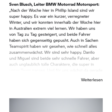
Sven Blusch, Leiter
BMW Motorrad
Motorsport:
„Nach der Woche hier in Phillip Island sind wir
super happy. Es war ein kurzer, verregneter
Winter, und wir konnten innerhalb der Woche hier
in Australien extrem viel lernen. Wir haben uns
von Tag zu Tag gesteigert, und beide Fahrer
haben sich gegenseitig gepusht. Auch in Sachen
Teamspirit haben wir gesehen, wie schnell alles
zusammenwächst. Wir sind sehr happy. Danilo
und Miguel sind beide sehr schnelle Fahrer, aber
auch unglaublich tolle Charaktere, die super in
unser Team passen. Und für uns wächst da gerade
etwas Großes zusammen. Ein ganz großes
Weiterlesen
Dankeschön geht auch an die Daheimgebliebenen
in Berlin, München und Großbritannien, die uns
über den gesamten Winter unterstützt haben. Es
sind nicht nur die Leute vor Ort an der
Rennstrecke, sondern ein sehr großes Team, das