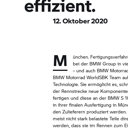
effizient.
12. Oktober 2020
M
ünchen. Fertigungsverfah
bei der
BMW Group
in vi
– und auch
BMW Motorra
BMW Motorrad
WorldSBK Team auf 
Technologie. Sie ermöglicht es, schn
der Rennstrecke neue Komponenten
fertigen und diese an der
BMW S 1
in ihrer finalen Ausfertigung in M
den Zulieferern produziert werden.
meist nicht stark belastete Teile dir
werden, dass sie im Rennen zum E