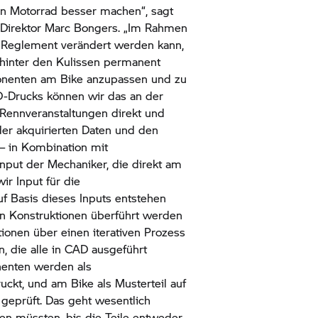
 ein Motorrad besser machen“, sagt
Direktor Marc Bongers. „Im Rahmen
t Reglement verändert werden kann,
 hinter den Kulissen permanent
onenten am Bike anzupassen und zu
3D-Drucks können wir das an der
Rennveranstaltungen direkt und
er akquirierten Daten und den
– in Kombination mit
put der Mechaniker, die direkt am
ir Input für die
f Basis dieses Inputs entstehen
 in Konstruktionen überführt werden
ionen über einen iterativen Prozess
, die alle in CAD ausgeführt
enten werden als
uckt, und am Bike als Musterteil auf
 geprüft. Das geht wesentlich
ten müssten, bis die Teile entweder