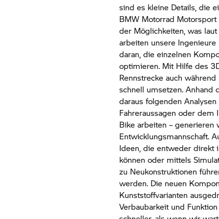
sind es kleine Details, die
BMW Motorrad
Motorsport 
der Möglichkeiten, was lau
arbeiten unsere Ingenieure
daran, die einzelnen Komp
optimieren. Mit Hilfe des 
Rennstrecke auch während 
schnell umsetzen. Anhand d
daraus folgenden Analysen 
Fahreraussagen oder dem In
Bike arbeiten – generieren w
Entwicklungsmannschaft. Au
Ideen, die entweder direkt
können oder mittels Simulat
zu Neukonstruktionen führen
werden. Die neuen Kompon
Kunststoffvarianten ausgedr
Verbaubarkeit und Funktion
schneller, als wenn wir war