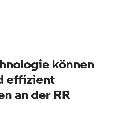
chnologie können
d effizient
en an der RR