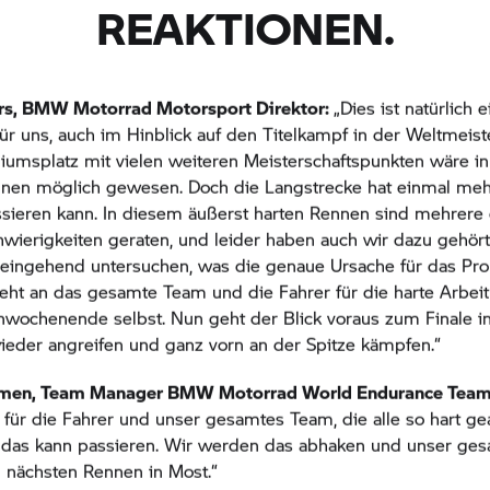
REAKTIONEN.
rs,
BMW Motorrad
Motorsport Direktor:
„Dies ist natürlich e
ür uns, auch im Hinblick auf den Titelkampf in der Weltmeiste
iumsplatz mit vielen weiteren Meisterschaftspunkten wäre i
nen möglich gewesen. Doch die Langstrecke hat einmal mehr
ssieren kann. In diesem äußerst harten Rennen sind mehrere
wierigkeiten geraten, und leider haben auch wir dazu gehört
eingehend untersuchen, was die genaue Ursache für das Pro
ht an das gesamte Team und die Fahrer für die harte Arbeit
wochenende selbst. Nun geht der Blick voraus zum Finale in
wieder angreifen und ganz vorn an der Spitze kämpfen.“
men, Team Manager
BMW Motorrad
World Endurance Tea
 für die Fahrer und unser gesamtes Team, die alle so hart ge
 das kann passieren. Wir werden das abhaken und unser ge
 nächsten Rennen in Most.“