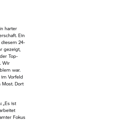
in harter
rschaft. Ein
n diesem 24-
 gezeigt,
 der Top-
. Wir
blem war.
 im Vorfeld
 Most. Dort
m:
„Es ist
arbeitet
samter Fokus